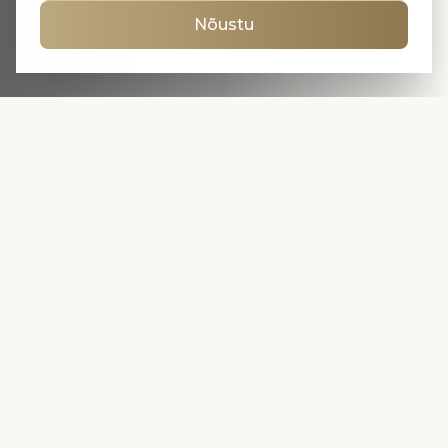
Nõustu
Klientide lemmikud
KONSULTATSIOON