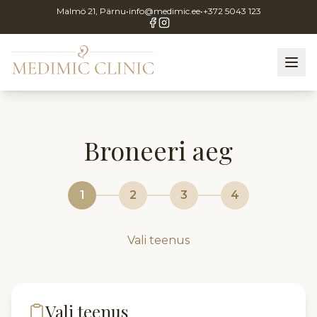
Malmö 21, Pärnu
•
info@medimic.ee
•
+372 5043 123
Broneeri aeg
1
2
3
4
Vali teenus
Vali teenus