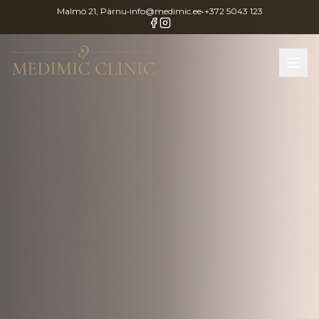
Malmö 21, Pärnu
•
info@medimic.ee
•
+372 5043 123