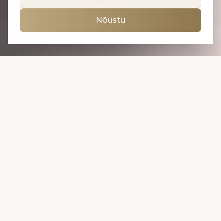
Nõustu
Klientide lemmikud
KONSULTATSIOON