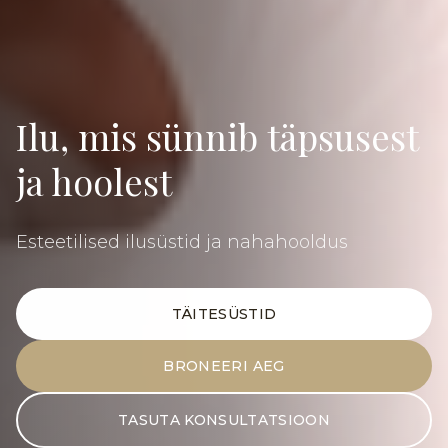
Ilu, mis sünnib täpsusest
ja hoolest
Esteetilised ilusüstid ja nahahooldus
TÄITESÜSTID
BRONEERI AEG
TASUTA KONSULTATSIOON