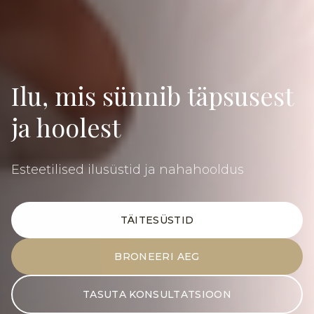
Ilu, mis sünnib täpsusest
ja hoolest
Esteetilised ilusüstid ja nahahooldus
TÄITESÜSTID
BRONEERI AEG
TASUTA KONSULTATSIOON