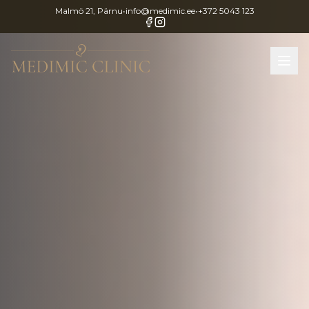
Malmö 21, Pärnu
•
info@medimic.ee
•
+372 5043 123