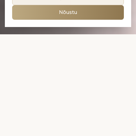
Nõustu
Klientide lemmikud
KONSULTATSIOON