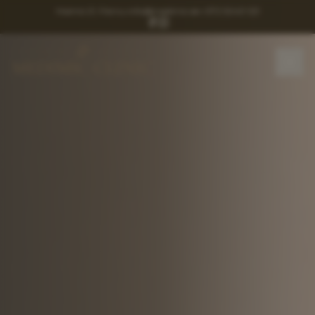
Malmö 21, Pärnu
•
info@medimic.ee
•
+372 5043 123