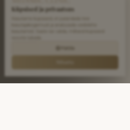
Küpsised ja privaatsus
Kasutame küpsiseid, et parandada teie
kasutajakogemust ja analüüsida veebilehe
kasutamist. Saate ise valida, milliseid küpsiseid
soovite lubada.
Halda
Nõustu
Klientide lemmikud