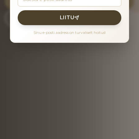
BRONEERI AEG
LIITU
TASUTA KONSULTATSIOON
Sinu e-posti aadress on turvaliselt hoitud