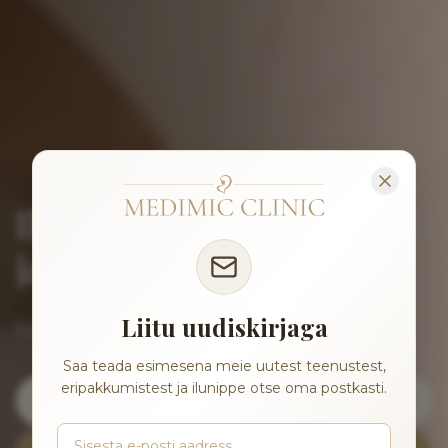
Ilu, mis sünnib täpsusest
ja hoolest
Liitu uudiskirjaga
Esteetilised ilusüstid ja nahahooldus
Saa teada esimesena meie uutest teenustest,
eripakkumistest ja ilunippe otse oma postkasti.
TÄITESÜSTID