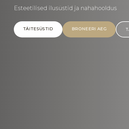
Esteetilised ilusüstid ja nahahooldus
TÄITESÜSTID
BRONEERI AEG
T