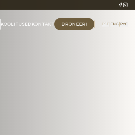
|
|
KOOLITUSED
KONTAKT
BRONEERI
EST
ENG
РУС