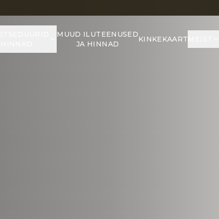
OTSEDUURID
MUUD ILUTEENUSED
KINKEKAART
MEIST
 HINNAD
JA HINNAD