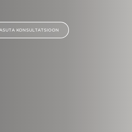
teenustest, eripakkumistest ja ilunippe
otse oma postkasti.
ASUTA KONSULTATSIOON
LIITU
Sinu e-posti aadress on turvaliselt hoitud