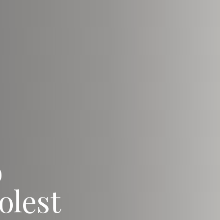
b
olest
Liitu uudiskirjaga
Saa teada esimesena meie uutest