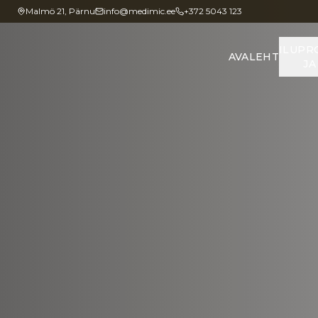
Malmö 21, Pärnu
info@medimic.ee
+372 5043 123
ILUPR
AVALEHT
JA